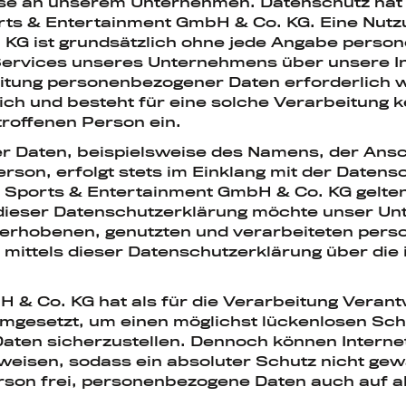
esse an unserem Unternehmen. Datenschutz hat
rts & Entertainment GmbH & Co. KG. Eine Nutz
KG ist grundsätzlich ohne jede Angabe perso
Services unseres Unternehmens über unsere I
itung personenbezogener Daten erforderlich we
h und besteht für eine solche Verarbeitung k
etroffenen Person ein.
 Daten, beispielsweise des Namens, der Ansch
rson, erfolgt stets im Einklang mit der Daten
 Sports & Entertainment GmbH & Co. KG gelte
ieser Datenschutzerklärung möchte unser Unt
 erhobenen, genutzten und verarbeiteten pers
mittels dieser Datenschutzerklärung über die
& Co. KG hat als für die Verarbeitung Verant
esetzt, um einen möglichst lückenlosen Schut
aten sicherzustellen. Dennoch können Intern
fweisen, sodass ein absoluter Schutz nicht ge
erson frei, personenbezogene Daten auch auf a